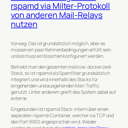
rspamd via Milter-Protokoll
von anderen Mail-Relays
nutzen
Vorweg: Das ist grundsätzlich möglich, aber es
müssen ein paar Rahmenbedingungen erfüllt sein
und es muss ein bisschen konfiguriert werden.
Betreibt man den gesamten mailcow: dockerized-
Stack, so ist rspamd als Spamfilter grundsätzlich
integriert und wird innerhalb des Stacks für
eingehenden und ausgehenden Mail-Traffic
genutzt. Unter anderem greift das System dabei auf
externe
Eingebunden ist rspamd Stack-intern über einen
separaten rspamd-Container, welcher via TCP und
den Port 9900 angesprochen wird. Wieder