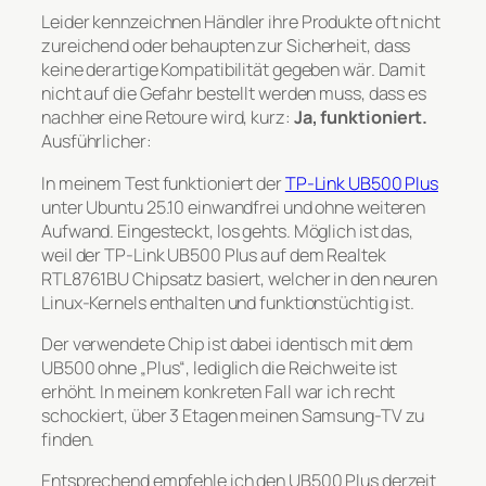
Leider kennzeichnen Händler ihre Produkte oft nicht
zureichend oder behaupten zur Sicherheit, dass
keine derartige Kompatibilität gegeben wär. Damit
nicht auf die Gefahr bestellt werden muss, dass es
nachher eine Retoure wird, kurz:
Ja, funktioniert.
Ausführlicher:
In meinem Test funktioniert der
TP-Link UB500 Plus
unter Ubuntu 25.10 einwandfrei und ohne weiteren
Aufwand. Eingesteckt, los gehts. Möglich ist das,
weil der TP-Link UB500 Plus auf dem Realtek
RTL8761BU Chipsatz basiert, welcher in den neuren
Linux-Kernels enthalten und funktionstüchtig ist.
Der verwendete Chip ist dabei identisch mit dem
UB500 ohne „Plus“, lediglich die Reichweite ist
erhöht. In meinem konkreten Fall war ich recht
schockiert, über 3 Etagen meinen Samsung-TV zu
finden.
Entsprechend empfehle ich den UB500 Plus derzeit