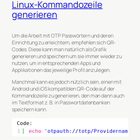
Linux-Kommandozeile
generieren
Um die Arbeit mit OTP Passwörtern und deren
Einrichtung zu erleichtern, empfehlen sich QR-
Codes. Diese kann man natürlich als Grafik
generieren und speichern um sie immer wieder zu
nutzen, um in entsprechenden Apps und
Applikationen das jeweilige Profil anzulegen.
Manchmal kann es jedoch nützlich sein, einen mit
Android und iOS kompatiblen QR-Code auf der
Kommandozeile zu generieren, den man dann auch
im Textformat z. B. in Passwortdatenbanken
speichern kann.
Code:
1
echo
'otpauth://totp/Providername:B