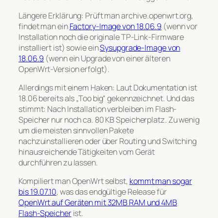
Längere Erklärung: Prüft man archive.openwrt.org,
findet man ein
Factory-Image von 18.06.9
(wenn vor
Installation noch die originale TP-Link-Firmware
installiert ist) sowie ein
Sysupgrade-Image von
18.06.9
(wenn ein Upgrade von einer älteren
OpenWrt-Version erfolgt).
Allerdings mit einem Haken: Laut Dokumentation ist
18.06 bereits als „Too big“ gekennzeichnet. Und das
stimmt: Nach Installation verbleiben im Flash-
Speicher nur noch ca. 80 KB Speicherplatz. Zu wenig
um die meisten sinnvollen Pakete
nachzuinstallieren oder über Routing und Switching
hinausreichende Tätigkeiten vom Gerät
durchführen zu lassen.
Kompiliert man OpenWrt selbst,
kommt man sogar
bis 19.07.10
, was das endgültige Release für
OpenWrt auf Geräten mit 32MB RAM und 4MB
Flash-Speicher
ist.