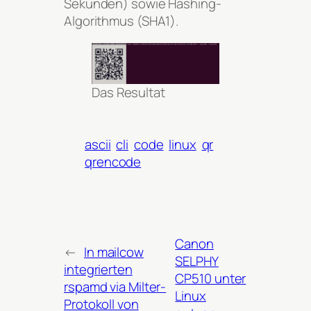
Sekunden) sowie Hashing-
Algorithmus (SHA1).
Das Resultat
ascii
cli
code
linux
qr
qrencode
Canon
←
In mailcow
SELPHY
integrierten
CP510 unter
rspamd via Milter-
Linux
Protokoll von