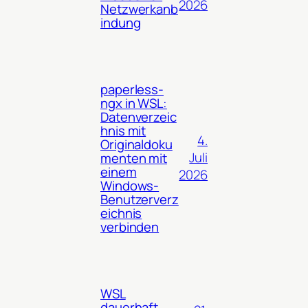
2026
Netzwerkanb
indung
paperless-
ngx in WSL:
Datenverzeic
hnis mit
4.
Originaldoku
Juli
menten mit
einem
2026
Windows-
Benutzerverz
eichnis
verbinden
WSL
dauerhaft,