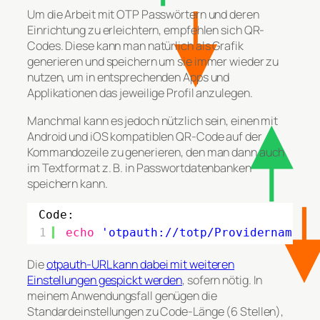
Um die Arbeit mit OTP Passwörtern und deren
Einrichtung zu erleichtern, empfehlen sich QR-
Codes. Diese kann man natürlich als Grafik
generieren und speichern um sie immer wieder zu
nutzen, um in entsprechenden Apps und
Applikationen das jeweilige Profil anzulegen.
Manchmal kann es jedoch nützlich sein, einen mit
Android und iOS kompatiblen QR-Code auf der
Kommandozeile zu generieren, den man dann auch
im Textformat z. B. in Passwortdatenbanken
speichern kann.
Code:
1
echo
'otpauth://totp/Providername:B
Die
otpauth-URL kann dabei mit weiteren
Einstellungen gespickt werden
, sofern nötig. In
meinem Anwendungsfall genügen die
Standardeinstellungen zu Code-Länge (6 Stellen),