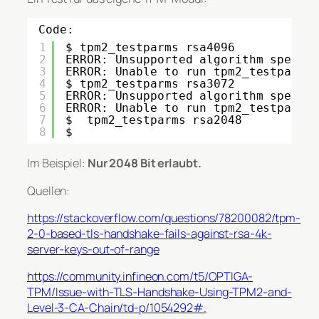
Code:
1
$ tpm2_testparms rsa4096
2
ERROR: Unsupported algorithm specif
3
ERROR: Unable to run tpm2_testparms
4
$ tpm2_testparms rsa3072
5
ERROR: Unsupported algorithm specif
6
ERROR: Unable to run tpm2_testparms
7
$  tpm2_testparms rsa2048
8
$
Im Beispiel:
Nur 2048 Bit erlaubt.
Quellen:
https://stackoverflow.com/questions/78200082/tpm-
2-0-based-tls-handshake-fails-against-rsa-4k-
server-keys-out-of-range
https://community.infineon.com/t5/OPTIGA-
TPM/Issue-with-TLS-Handshake-Using-TPM2-and-
Level-3-CA-Chain/td-p/1054292#.