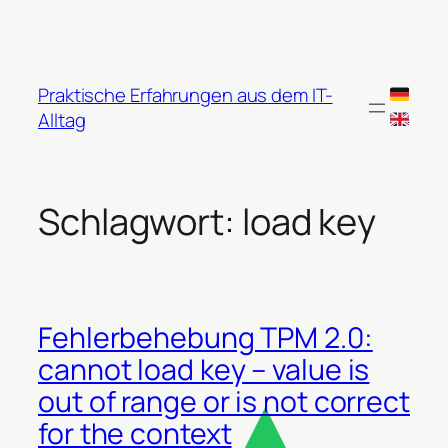
Zum
Inhalt
springen
Praktische Erfahrungen aus dem IT-
Alltag
Schlagwort:
load key
Fehlerbehebung TPM 2.0:
cannot load key – value is
out of range or is not correct
for the context