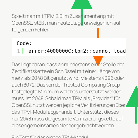
Spielt man mit TPM 2.0 im Zusammenhang mit
OpenSSL, stößt man heutzutage unweigerlich auf
folgenden Fehler:
Code:
1
error:4000000C:tpm2::cannot load ke
Das liegt daran, dass an mindestens einer Stelle der
Zertifikatskette ein Schlüssel mit einer Länge von
mehr als 2048 Bit genutzt wird. Meistens 4096 oder
auch 3072. Das von der Trusted Computing Group
festgelegte Minimum welches unterstützt werden
muss, ist 2048. Sobald man TPM als „Provider“ für
OpenSSL nutzt werden jegliche Verifizierungen über
das TPM-Modul abgehandelt. Unterstützt dieses
nur 2048 muss die gesamte Verifizierungskette auf
diesen gemeinsamen Nenner gebracht werden.
Ein Test für das eigene TPM-Modul: