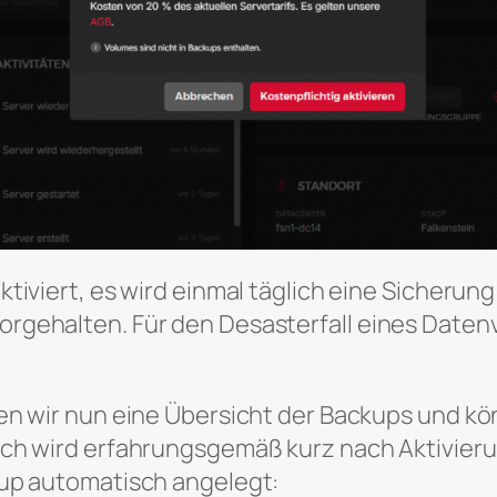
tiviert, es wird einmal täglich eine Sicherung 
gehalten. Für den Desasterfall eines Datenve
den wir nun eine Übersicht der Backups und k
och wird erfahrungsgemäß kurz nach Aktivier
kup automatisch angelegt: