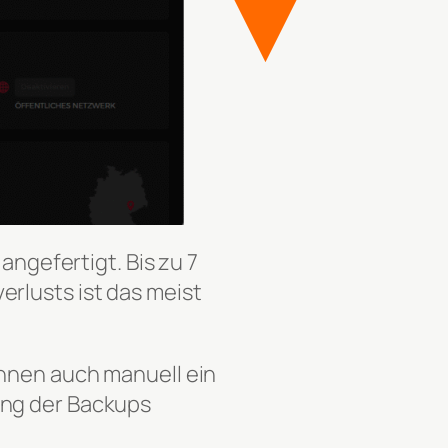
angefertigt. Bis zu 7
rlusts ist das meist
önnen auch manuell ein
ung der Backups