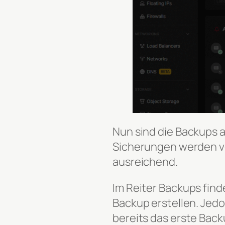
Nun sind die Backups ak
Sicherungen werden vor
ausreichend.
Im Reiter Backups fin
Backup erstellen. Jed
bereits das erste Bac