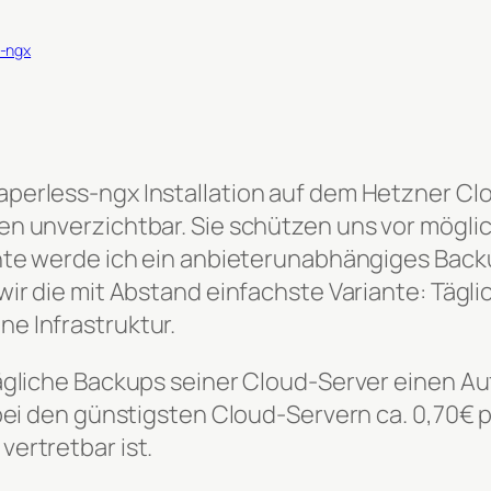
s-ngx
erless-ngx Installation auf dem Hetzner Clou
en unverzichtbar. Sie schützen uns vor mögli
ante werde ich ein anbieterunabhängiges Back
wir die mit Abstand einfachste Variante: Tägl
e Infrastruktur.
tägliche Backups seiner Cloud-Server einen A
 bei den günstigsten Cloud-Servern ca. 0,70€
ertretbar ist.