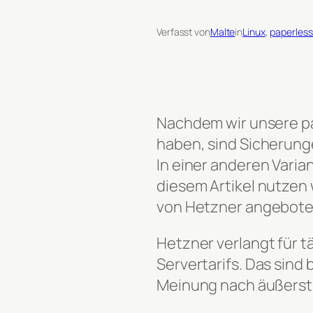
Verfasst von
Malte
in
Linux
, 
paperles
Nachdem wir unsere pap
haben, sind Sicherung
In einer anderen Vari
diesem Artikel nutzen 
von Hetzner angeboten
Hetzner verlangt für 
Servertarifs. Das sind
Meinung nach äußerst v