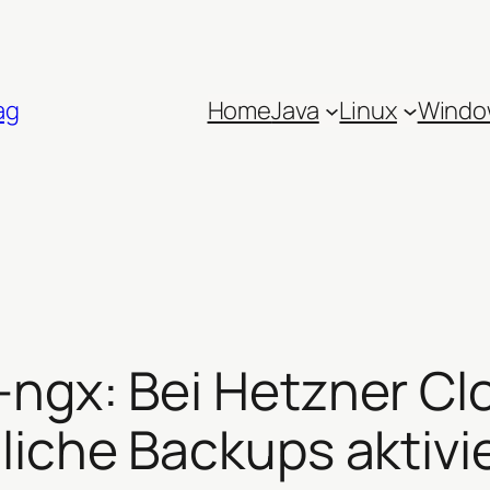
ag
Home
Java
Linux
Windo
-ngx: Bei Hetzner Cl
liche Backups aktivi