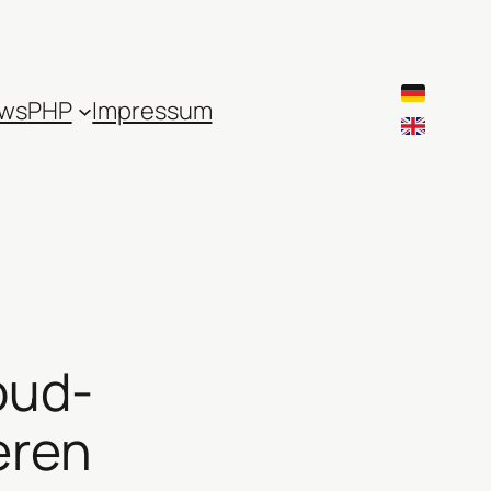
ws
PHP
Impressum
oud-
eren