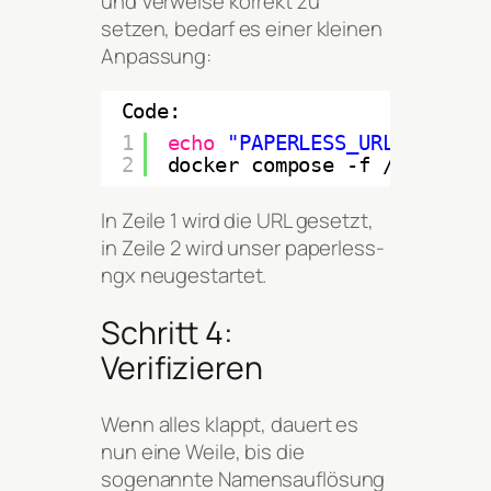
und Verweise korrekt zu
setzen, bedarf es einer kleinen
Anpassung:
Code:
1
echo
"PAPERLESS_URL=
http://
2
docker compose -f 
/home/use
In Zeile 1 wird die URL gesetzt,
in Zeile 2 wird unser paperless-
ngx neugestartet.
Schritt 4:
Verifizieren
Wenn alles klappt, dauert es
nun eine Weile, bis die
sogenannte Namensauflösung