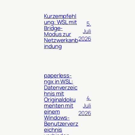
Kurzempfehl
ung: WSL mit
5.
Bridge-
Juli
Modus zur
2026
Netzwerkanb
indung
paperless-
ngx in WSL:
Datenverzeic
hnis mit
4.
Originaldoku
Juli
menten mit
einem
2026
Windows-
Benutzerverz
eichnis