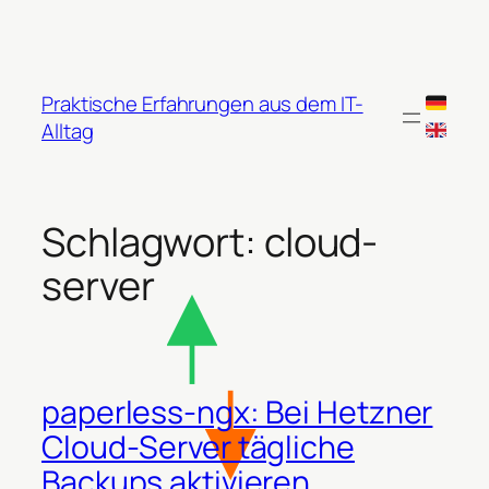
Zum
Inhalt
springen
Praktische Erfahrungen aus dem IT-
Alltag
Schlagwort:
cloud-
server
paperless-ngx: Bei Hetzner
Cloud-Server tägliche
Backups aktivieren