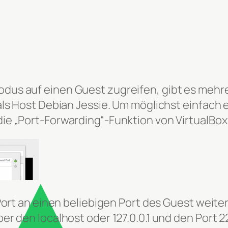
us auf einen Guest zugreifen, gibt es mehre
als Host Debian Jessie. Um möglichst einfach
ie „Port-Forwarding“-Funktion von VirtualBox
Port an einen beliebigen Port des Guest weiter
er den localhost oder 127.0.0.1 und den Port 2