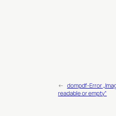
←
dompdf-Error „Ima
readable or empty“