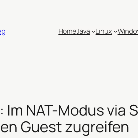
ag
Home
Java
Linux
Windo
x: Im NAT-Modus via
den Guest zugreifen