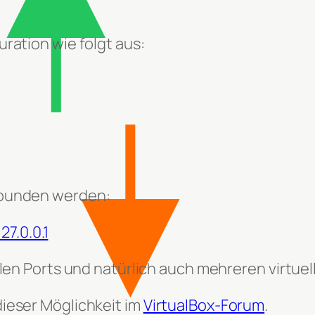
uration wie folgt aus:
rbunden werden:
27.0.0.1
allen Ports und natürlich auch mehreren virtue
dieser Möglichkeit im
VirtualBox-Forum
.