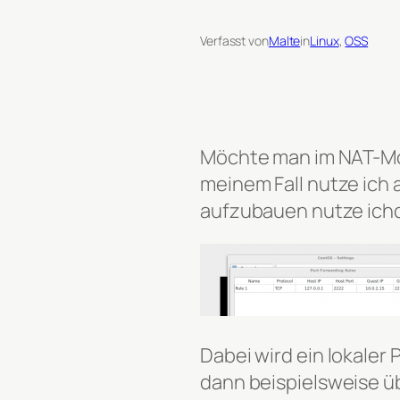
Verfasst von
Malte
in
Linux
, 
OSS
Möchte man im NAT-Mod
meinem Fall nutze ich 
aufzubauen nutze ichd
Dabei wird ein lokaler 
dann beispielsweise üb