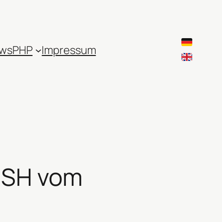
ws
PHP
Impressum
 SSH vom