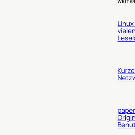
WEITER
Linux
viele
Lesel
Kurze
Netz
paper
Origi
Benut