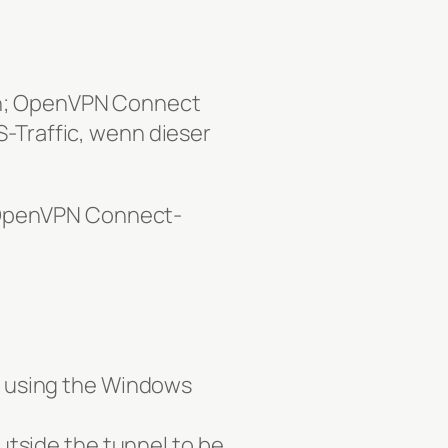
ten; OpenVPN Connect
S-Traffic, wenn dieser
 OpenVPN Connect-
 using the Windows
utside the tunnel to be