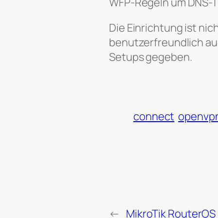
WFP-Regeln um DNS-Tra
Die Einrichtung ist ni
benutzerfreundlich aus
Setups gegeben.
connect
openvp
←
MikroTik RouterOS 