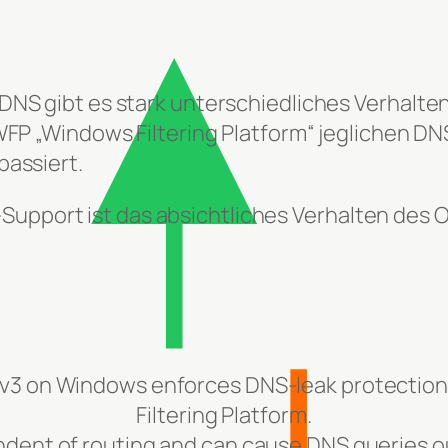
 DNS gibt es stark unterschiedliches Verhal
 WFP „Windows Filtering Platform“ jeglichen DN
passiert.
pport ist das absichtliches Verhalten des
3 on Windows enforces DNS-leak protection
Filtering Platform.
pendent of routing and can cause DNS queries o