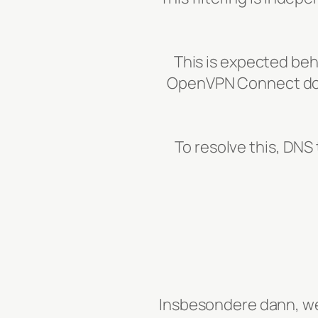
This is expected beh
OpenVPN Connect does
To resolve this, DNS
Insbesondere dann, we