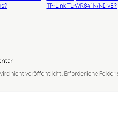
as?
TP-Link TL-WR841N/ND v8?
entar
ird nicht veröffentlicht.
Erforderliche Felder 