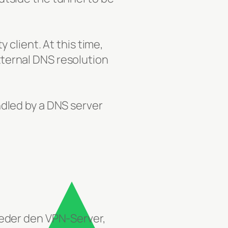
client. At this time,
ternal DNS resolution
ndled by a DNS server
eder den VPN-Server,