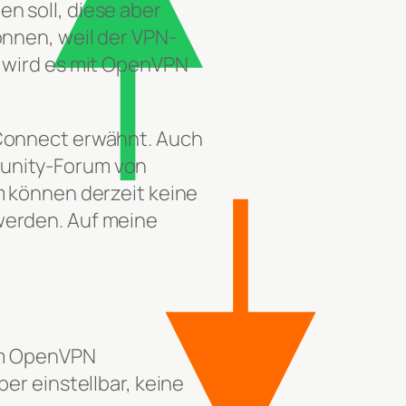
n soll, diese aber
önnen, weil der VPN-
, wird es mit OpenVPN
 Connect erwähnt. Auch
unity-Forum von
m können derzeit keine
werden. Auf meine
 im OpenVPN
er einstellbar, keine