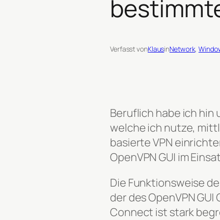
bestimmte
Verfasst von
Klaus
in
Network
, 
Windo
Beruflich habe ich hi
welche ich nutze, mit
basierte VPN einrichte
OpenVPN GUI im Einsat
Die Funktionsweise de
der des OpenVPN GUI C
Connect ist stark begr