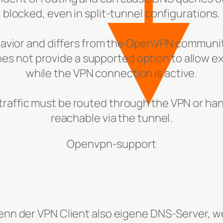
blocked, even in split-tunnel configurations.
avior and differs from the OpenVPN community 
 not provide a supported option to allow ex
while the VPN connection is active.
 traffic must be routed through the VPN or ha
reachable via the tunnel.
Openvpn-support
nn der VPN Client also eigene DNS-Server, w