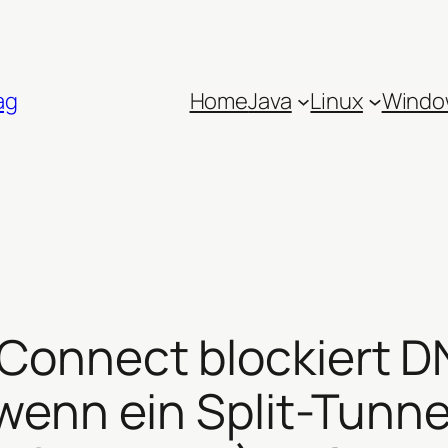
ag
Home
Java
Linux
Windo
onnect blockiert D
wenn ein Split-Tunne