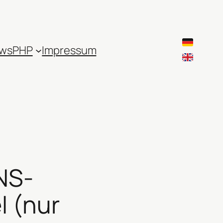
ws
PHP
Impressum
NS-
l (nur