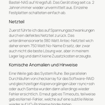
Bastel-NAS auf Kriegsfuß. Das Gerät stieg seit ca. 2
Jahren immer wieder unvermittelt aus. Einzelne
Festplatten schalteten einfach ab.
Netzteil
Zuerst führte ich das auf Spannungsschwankungen
durch ein defektes Netzteil zurück. Das
unterdimensionierte 380 Watt Antec-Netzteil wich
daher einem 750 Watt No-Name Ersatz, der zwar
auch nicht die beste Lösung war, aber in meinem
Lager lag und damit keine Zusatzkosten erzeugte.
Komische Anomalien und Hinweise
Eine Weile gab das System Ruhe. Bei parallelen
Durchläufen von checkarray für das Software-RAID
und gleichzeitigen Kopiervorgängen über rsync+ssh
oder auch Samba wurden dann allerdings wieder
Fehler ersichtlich. Erneut gab es Timeouts, teilweise
gab es Kernel-Fehler, welche auf eine subtile Weise
wieder auf I/O-Probleme hindeuteten.