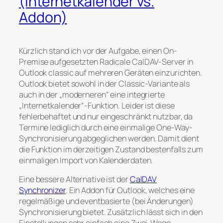
(Internetkalender vs.
Addon)
Kürzlich stand ich vor der Aufgabe, einen On-
Premise aufgesetzten Radicale CalDAV-Server in
Outlook classic auf mehreren Geräten einzurichten.
Outlook bietet sowohl in der Classic-Variante als
auch in der „moderneren“ eine integrierte
„Internetkalender“-Funktion. Leider ist diese
fehlerbehaftet und nur eingeschränkt nutzbar, da
Termine lediglich durch eine einmalige One-Way-
Synchronisierung abgeglichen werden. Damit dient
die Funktion im derzeitigen Zustand bestenfalls zum
einmaligen Import von Kalenderdaten.
Eine bessere Alternative ist der
CalDAV
Synchronizer
. Ein Addon für Outlook, welches eine
regelmäßige und eventbasierte (bei Änderungen)
Synchronisierung bietet. Zusätzlich lässt sich in den