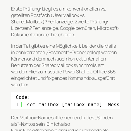
Erste Prüfung: Liegt es am konventionellen vs.
geteilten Postfach (UserMailbox vs.
SharedMailbox)? Fehlanzeige. Zweite Prüfung:
Lizenzen? Fehlanzeige. Google bemühen, Microsoft-
Dokumentation recherchieren.
In der Tat gibt es eine Möglichkeit, bei der die Mails
in den korrenten „Gesendet“-Ordner gelegt werden
können und demnach auch korrekt unter allen
Benutzern der SharedMailbox synchronisiert
werden. Hierzu muss die PowerShell zu Office 365
eingerichtet und folgendes Kommando ausgeführt
werden:
Code:
1
set-mailbox [mailbox name] -Message
Der Mailbox-Name sollte hierbei der des „Senden
als“-Kontos sein. Bin ich also
klaus.kinski@example.org und ich versende als