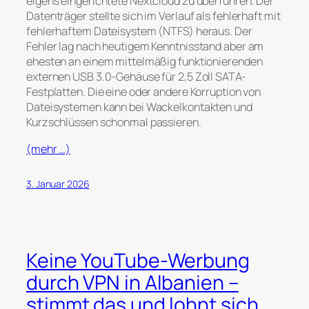
eigens eingerichtete Nextcloud zu überführen. Der
Datenträger stellte sich im Verlauf als fehlerhaft mit
fehlerhaftem Dateisystem (NTFS) heraus. Der
Fehler lag nach heutigem Kenntnisstand aber am
ehesten an einem mittelmäßig funktionierenden
externen USB 3.0-Gehäuse für 2,5 Zoll SATA-
Festplatten. Die eine oder andere Korruption von
Dateisystemen kann bei Wackelkontakten und
Kurzschlüssen schonmal passieren.
(mehr …)
3. Januar 2026
Keine YouTube-Werbung
durch VPN in Albanien –
stimmt das und lohnt sich