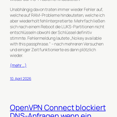
Unabhängig davon traten immer wieder Fehler auf,
welche auf RAM-Probleme hindeuteten, welche ich
aber wiederholt fehlinterpretierte: Mehrfach ließen
sich nach einem Reboot die LUKS-Partitionen nicht
entschlüsseln obwohl der Schlüssel definitiv
stimmte. Fehlermeldung lautete „No key available
with this passphrase.“ – nach mehreren Versuchen
und einiger Zeit funktionierte es dann plötzlich
wieder.
(mehr …)
10. April 2026
OpenVPN Connect blockiert
DNS-Anfragen wenn ein