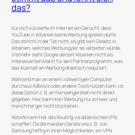
das?
Kürzlich kursierte im Internet ein Gerücht, dass
YouTube in Albanien keine Werbung spielen dürfe.
Das stimmt in der Tat nicht, es gibt kein Gesetz in
Albanien, welches Werbung per se verbieten würde.
Vielmehr sieht Google derzeit Albanien nicht als
interessanten Markt für sein Partnerprogramm, was
das Ausmaß an Werbung drastisch reduziert.
Während man an einem vollwertigen Computer
durchaus Adblock oder andere Tools nutzen kann, ist
diese Option z. B. an Fernsehgeräten nicht direkt
gegeben. Hier kann man Werbung nur schwer und
manchmal gar nicht blockieren.
Abhilfe kann hier das Routing via albanisches VPN
schaffen. Da die meisten Geräte wie z. B. von
Samsung heftig in ihren Möglichkeiten, ein VPN