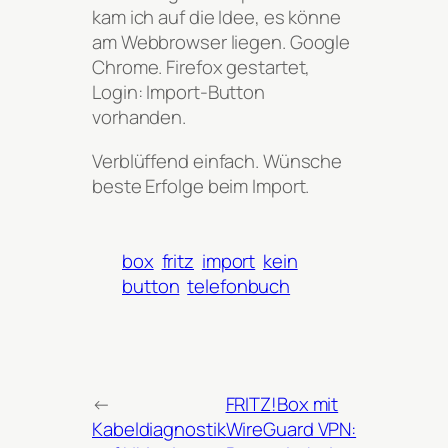
kam ich auf die Idee, es könne
am Webbrowser liegen. Google
Chrome. Firefox gestartet,
Login: Import-Button
vorhanden.
Verblüffend einfach. Wünsche
beste Erfolge beim Import.
box
fritz
import
kein
button
telefonbuch
←
FRITZ!Box mit
Kabeldiagnostik
WireGuard VPN: