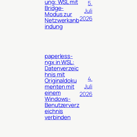
ung: WSL mit
5.
Bridge-
Juli
Modus zur
2026
Netzwerkanb
indung
paperless-
ngx in WSL:
Datenverzeic
hnis mit
4.
Originaldoku
Juli
menten mit
einem
2026
Windows-
Benutzerverz
eichnis
verbinden