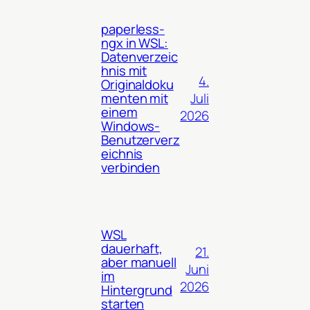
paperless-
ngx in WSL:
Datenverzeic
hnis mit
4.
Originaldoku
Juli
menten mit
einem
2026
Windows-
Benutzerverz
eichnis
verbinden
WSL
dauerhaft,
21.
aber manuell
Juni
im
2026
Hintergrund
starten