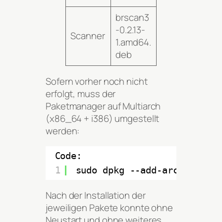
brscan3
-0.2.13-
Scanner
1.amd64.
deb
Sofern vorher noch nicht
erfolgt, muss der
Paketmanager auf Multiarch
(x86_64 + i386) umgestellt
werden:
Code:
1
sudo dpkg --add-architectur
Nach der Installation der
jeweiligen Pakete konnte ohne
Neustart und ohne weiteres