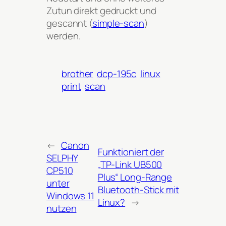
Zutun direkt gedruckt und
gescannt (
simple-scan
)
werden.
brother
dcp-195c
linux
print
scan
←
Canon
Funktioniert der
SELPHY
„TP-Link UB500
CP510
Plus“ Long-Range
unter
Bluetooth-Stick mit
Windows 11
Linux?
→
nutzen