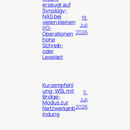
erzeugt auf
Synology-
NAS bei
18.
vielen kleinen
Juli
I/O-
2026
Operationen
hohe
Schreib-
oder
Leselast
Kurzempfehl
ung: WSL mit
5.
Bridge-
Juli
Modus zur
2026
Netzwerkanb
indung