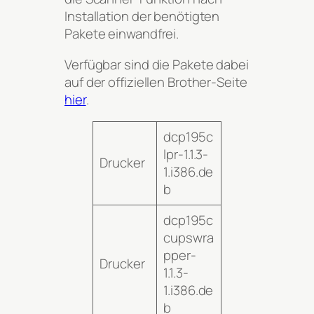
Installation der benötigten
Pakete einwandfrei.
Verfügbar sind die Pakete dabei
auf der offiziellen Brother-Seite
hier
.
dcp195c
lpr-1.1.3-
Drucker
1.i386.de
b
dcp195c
cupswra
pper-
Drucker
1.1.3-
1.i386.de
b