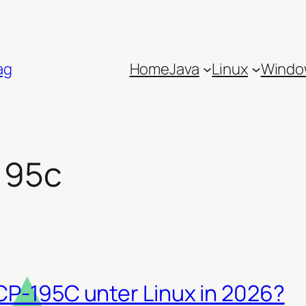
ag
Home
Java
Linux
Windo
195c
CP-195C unter Linux in 2026?