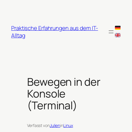
Zum
Inhalt
springen
Praktische Erfahrungen aus dem IT-
Alltag
Bewegen in der
Konsole
(Terminal)
Verfasst von
Julien
in
Linux