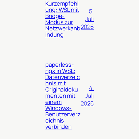
Kurzempfehl
ung: WSL mit
5.
Bridge-
Juli
Modus zur
2026
Netzwerkanb
indung
paperless-
ngx in WSL:
Datenverzeic
hnis mit
4.
Originaldoku
Juli
menten mit
einem
2026
Windows-
Benutzerverz
eichnis
verbinden