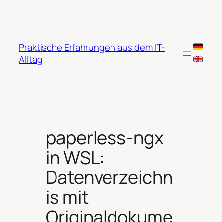
Zum
Inhalt
springen
Praktische Erfahrungen aus dem IT-
Alltag
paperless-ngx
in WSL:
Datenverzeichn
is mit
Originaldokume