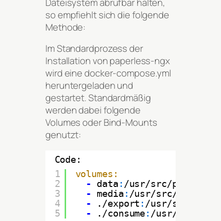
Dateisystem abrufbar halten,
so empfiehlt sich die folgende
Methode:
Im Standardprozess der
Installation von paperless-ngx
wird eine docker-compose.yml
heruntergeladen und
gestartet. Standardmäßig
werden dabei folgende
Volumes oder Bind-Mounts
genutzt:
Code:
1
volumes:
2
-
data
:
/usr/src/paperless
3
-
media
:
/usr/src/paperles
4
-
./export
:
/usr/src/paper
5
-
./consume
:
/usr/src/pape