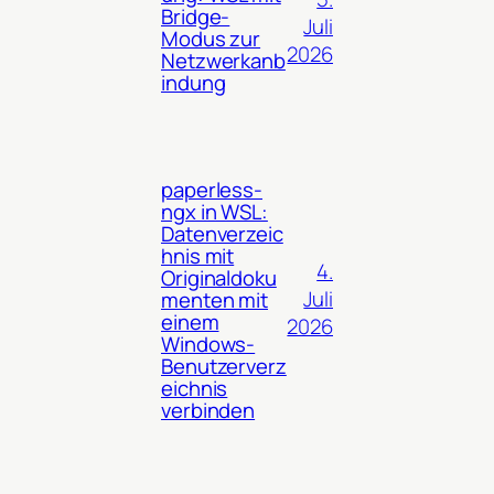
Bridge-
Juli
Modus zur
2026
Netzwerkanb
indung
paperless-
ngx in WSL:
Datenverzeic
hnis mit
4.
Originaldoku
Juli
menten mit
einem
2026
Windows-
Benutzerverz
eichnis
verbinden