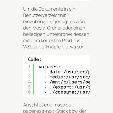
Um die Dokumente in ein
Benutzerverzeichnis
einzubringen, genügt es also,
den Media-Ordner oder einen
beliebigen Unterordner dessen
mit dem korrekten Pfad aus
WSL zu verknüpfen, etwa so:
Code:
1
volumes:
2
- data:/usr/src/paperless
3
- media:/usr/src/paperles
4
- /mnt/c/Users/benutzerna
5
- ./export:/usr/src/paper
6
- ./consume:/usr/src/pape
Anschließend muss der
paperless-ngx-Stack bzw. der