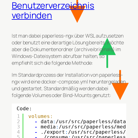
Benutzerverzeichnis
verbinden
Ist man dabei paperless-ngx über WSL aufzusetzen
oder benutzt eine derartige Lösung bereits, möchte
aber die Dokumentenordner (archive/originals) im
Windows-Dateisystem abrufbar halten, so
empfiehlt sich die folgende Methode:
Im Standardprozess der Installation von paperless-
ngx wird eine docker-compose.yml heruntergeladen
und gestartet. Standardmäßig werden dabei
folgende Volumes oder Bind-Mounts genutzt:
Code:
1
volumes:
2
-
data
:
/usr/src/paperless/data
3
-
media
:
/usr/src/paperless/media
4
-
./export
:
/usr/src/paperless/exp
5
-
./consume
:
/usr/src/paperless/co