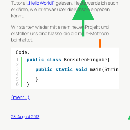
Tutorial
„Hello World!“
gelesen. Heute werde ich euch
erklären, wie ihr etwas über die Konsole eingeben
könnt.
Wir starten wieder mit einem neuen Projekt und
erstellen uns eine Klasse, die die
main-Methode
beinhaltet.
Code:
1
public
class
KonsolenEingabe{
2
3
public
static
void
main(String [
4
5
}
6
}
(mehr …)
28. August 2013