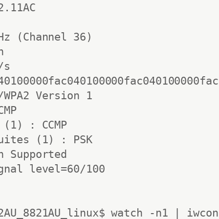
.11AC

Hz (Channel 36)



s

40100000fac040100000fac040100000fac
/WPA2 Version 1

MP

 (1) : CCMP

uites (1) : PSK

n Supported

gnal level=60/100 

2AU_8821AU_linux$ watch -n1 | iwconf