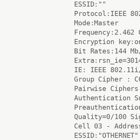
 ESSID:""

 Protocol:IEEE 802
 Mode:Master

 Frequency:2.462 
 Encryption key:on
 Bit Rates:144 Mb/
 Extra:rsn_ie=301
 IE: IEEE 802.11i
 Group Cipher : CC
 Pairwise Ciphers
 Authentication S
 Preauthenticatio
 Quality=0/100 Si
 Cell 03 - Addres
 ESSID:"OTHERNET"
