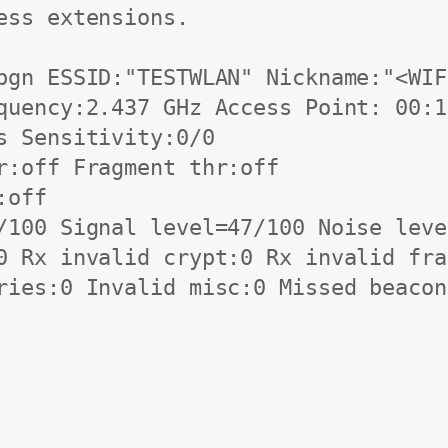
ess extensions.

bgn ESSID:"TESTWLAN" Nickname:"<WIF
quency:2.437 GHz Access Point: 00:1
s Sensitivity:0/0 

r:off Fragment thr:off

off

/100 Signal level=47/100 Noise leve
0 Rx invalid crypt:0 Rx invalid frag
ries:0 Invalid misc:0 Missed beacon