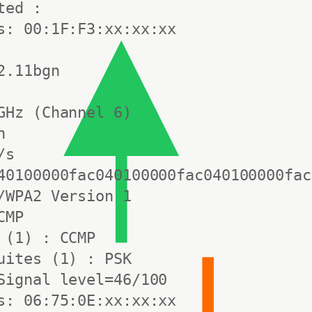
ed :

s: 00:1F:F3:xx:xx:xx

.11bgn

GHz (Channel 6)



s

40100000fac040100000fac040100000fac
/WPA2 Version 1

MP

 (1) : CCMP

uites (1) : PSK

Signal level=46/100 

s: 06:75:0E:xx:xx:xx
