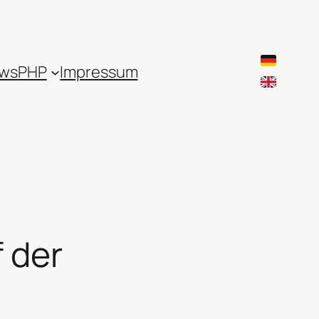
ws
PHP
Impressum
 der