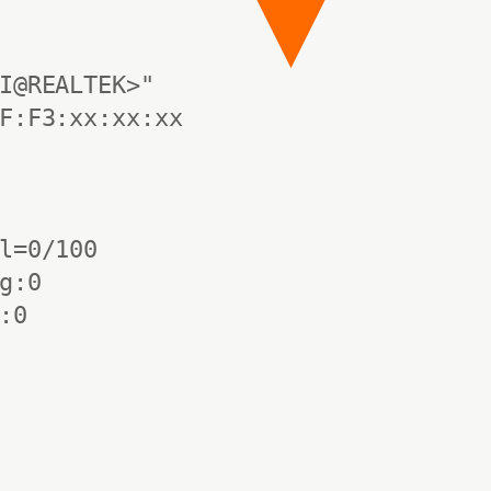
I@REALTEK>"

F:F3:xx:xx:xx 

l=0/100

:0

:0