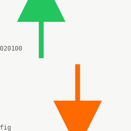
020100

ig
