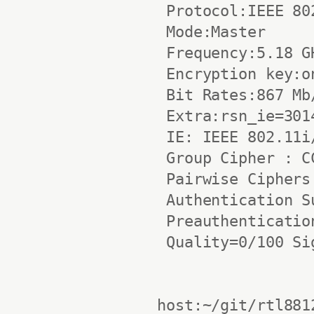
 Protocol:IEEE 802
 Mode:Master

 Frequency:5.18 G
 Encryption key:on
 Bit Rates:867 Mb/
 Extra:rsn_ie=301
 IE: IEEE 802.11i
 Group Cipher : CC
 Pairwise Ciphers
 Authentication S
 Preauthenticatio
 Quality=0/100 Si
host:~/git/rtl881