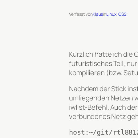
Verfasst von
Klaus
in
Linux
, 
OSS
Kürzlich hatte ich di
futuristisches Teil, nu
kompilieren (bzw. Set
Nachdem der Stick inst
umliegenden Netzen wa
iwlist-Befehl. Auch der
verbundenes Netz geh
host:~/git/rtl881