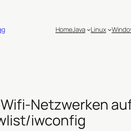
ag
Home
Java
Linux
Windo
 Wifi-Netzwerken auf
wlist/iwconfig