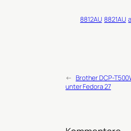
8812AU
8821AU
←
Brother DCP-T500
unter Fedora 27