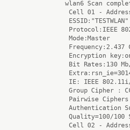
wlan6 Scan complet
 Cell 01 - Addres
 ESSID:"TESTWLAN"

 Protocol:IEEE 802
 Mode:Master

 Frequency:2.437 
 Encryption key:on
 Bit Rates:130 Mb/
 Extra:rsn_ie=301
 IE: IEEE 802.11i
 Group Cipher : CC
 Pairwise Ciphers
 Authentication S
 Quality=100/100 
 Cell 02 - Addres