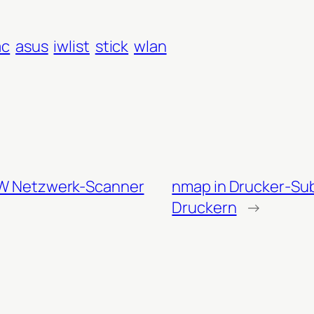
ac
asus
iwlist
stick
wlan
W Netzwerk-Scanner
nmap in Drucker-Su
Druckern
→