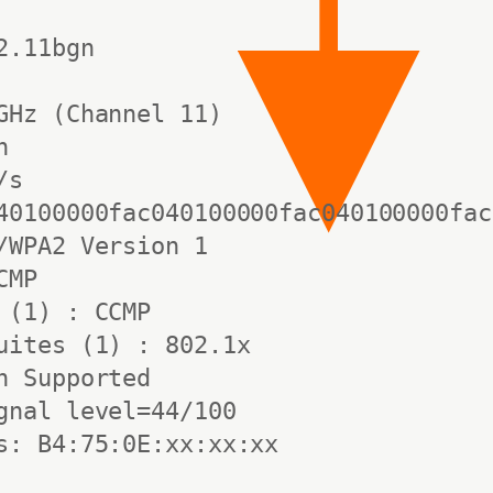
.11bgn

GHz (Channel 11)



s

40100000fac040100000fac040100000fac
/WPA2 Version 1

MP

 (1) : CCMP

uites (1) : 802.1x

n Supported

gnal level=44/100 

s: B4:75:0E:xx:xx:xx
