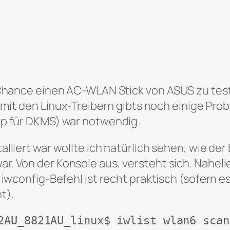
e Chance einen AC-WLAN Stick von ASUS zu tes
r mit den Linux-Treibern gibts noch einige Pro
up für DKMS) war notwendig.
alliert war wollte ich natürlich sehen, wie de
r. Von der Konsole aus, versteht sich. Nahel
 iwconfig-Befehl ist recht praktisch (sofern e
t).
2AU_8821AU_linux$ iwlist wlan6 scan
