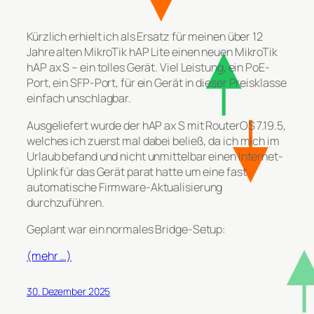
Kürzlich erhielt ich als Ersatz für meinen über 12
Jahre alten MikroTik hAP Lite einen neuen MikroTik
hAP ax S – ein tolles Gerät. Viel Leistung, ein PoE-
Port, ein SFP-Port, für ein Gerät in dieser Preisklasse
einfach unschlagbar.
Ausgeliefert wurde der hAP ax S mit RouterOS 7.19.5,
welches ich zuerst mal dabei beließ, da ich mich im
Urlaub befand und nicht unmittelbar einen Internet-
Uplink für das Gerät parat hatte um eine fast
automatische Firmware-Aktualisierung
durchzuführen.
Geplant war ein normales Bridge-Setup:
(mehr …)
30. Dezember 2025