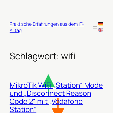
Zum
Inhalt
springen
Praktische Erfahrungen aus dem IT-
Alltag
Schlagwort:
wifi
MikroTik WiFi „Station“ Mode
und „Disconnect Reason
Code 2“ mit „Vodafone
Station“