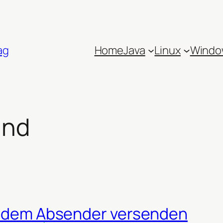
ag
Home
Java
Linux
Windo
and
remdem Absender versenden