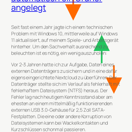
angelegt
Seit fast einem Jahr jagte ich einem technischen
Problem mit Windows 10, mittlerweile auf Windows
11 aktualisiert, auf meinem Spiele- und Arbeitsgerät
hinterher. Um den Sachverhalt ausreichend zu
beleuchten ist es nötig, ein wenig auszuholen:
Vor 2-3 Jahren hatte ich zur Aufgabe, Daten eines
externen Datenträgers zu sichern und in eine dafür
eigens eingerichtete Nextcloud zu überführen. Der
Datenträger stellte sich im Verlauf als fehlerhaft mit
fehlerhaftem Dateisystem (NTFS) heraus. Der
Fehler lag nach heutigem Kenntnisstand aber am
ehesten an einem mittelmäßig funktionierenden
externen USB 3.0-Gehäuse für 2,5 Zoll SATA-
Festplatten. Die eine oder andere Korruption von
Dateisystemen kann bei Wackelkontakten und
Kurzschlüssen schonmal passieren.