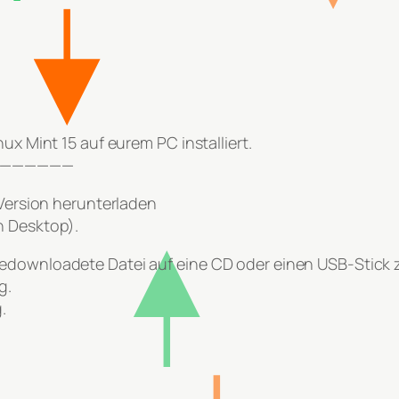
ux Mint 15 auf eurem PC installiert.
——————
 Version herunterladen
n Desktop).
gedownloadete Datei auf eine CD oder einen USB-Stick 
g.
.