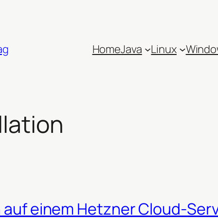
ag
Home
Java
Linux
Windo
llation
on auf einem Hetzner Cloud-Ser