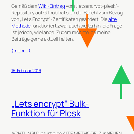
Gemäß dem
Wiki-Eintrag
vom „letsencrypt-plesk“-
Repository auf Github hat sich der Befehl zum Bezug
von „Let’s Encrypt“-Zertifikaten geändert. Die
alte
Methode
funktioniert zwar auch weiterhin, die Frage
ist jedoch, wie lange. Zudem möchte ich meine
Beiträge gerne aktuell halten.
(mehr …)
15. Februar 2016
„Lets encrypt“ Bulk-
Funktion für Plesk
ACHTUNG! Dies ist eine ALTE METHODE. Zur NEUEN