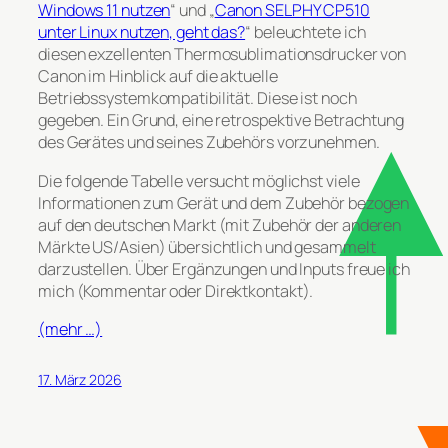
Windows 11 nutzen
“ und „
Canon SELPHY CP510
unter Linux nutzen, geht das?
“ beleuchtete ich
diesen exzellenten Thermosublimationsdrucker von
Canon im Hinblick auf die aktuelle
Betriebssystemkompatibilität. Diese ist noch
gegeben. Ein Grund, eine retrospektive Betrachtung
des Gerätes und seines Zubehörs vorzunehmen.
Die folgende Tabelle versucht möglichst viele
Informationen zum Gerät und dem Zubehör bezogen
auf den deutschen Markt (mit Zubehör der anderen
Märkte US/Asien) übersichtlich und gesammelt
darzustellen. Über Ergänzungen und Inputs freue ich
mich (Kommentar oder Direktkontakt).
(mehr …)
17. März 2026