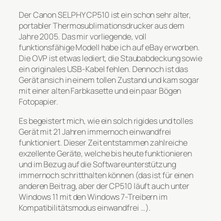
Der Canon SELPHY CP510 ist ein schon sehr alter,
portabler Thermosublimationsdrucker aus dem
Jahre 2005. Das mir vorliegende, voll
funktionsfähige Modell habe ich auf eBay erworben.
Die OVP ist etwas lediert, die Staubabdeckung sowie
ein originales USB-Kabel fehlen. Dennoch ist das
Gerät ansich in einem tollen Zustand und kam sogar
mit einer alten Farbkasette und ein paar Bögen
Fotopapier.
Es begeistert mich, wie ein solch rigides und tolles
Gerät mit 21 Jahren immernoch einwandfrei
funktioniert. Dieser Zeit entstammen zahlreiche
exzellente Geräte, welche bis heute funktionieren
und im Bezug auf die Softwareunterstützung
immernoch schritthalten können (das ist für einen
anderen Beitrag, aber der CP510 läuft auch unter
Windows 11 mit den Windows 7-Treibern im
Kompatibilitätsmodus einwandfrei …).