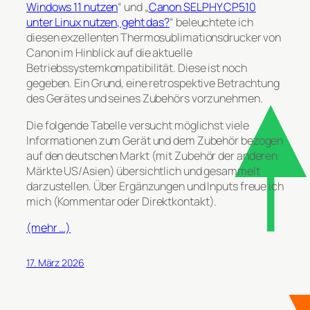
Windows 11 nutzen
“ und „
Canon SELPHY CP510
unter Linux nutzen, geht das?
“ beleuchtete ich
diesen exzellenten Thermosublimationsdrucker von
Canon im Hinblick auf die aktuelle
Betriebssystemkompatibilität. Diese ist noch
gegeben. Ein Grund, eine retrospektive Betrachtung
des Gerätes und seines Zubehörs vorzunehmen.
Die folgende Tabelle versucht möglichst viele
Informationen zum Gerät und dem Zubehör bezogen
auf den deutschen Markt (mit Zubehör der anderen
Märkte US/Asien) übersichtlich und gesammelt
darzustellen. Über Ergänzungen und Inputs freue ich
mich (Kommentar oder Direktkontakt).
(mehr …)
17. März 2026