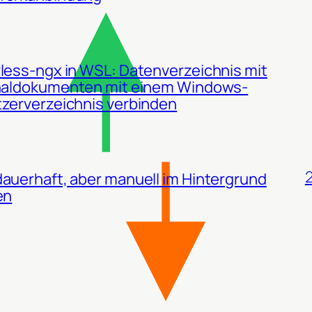
less-ngx in WSL: Datenverzeichnis mit
naldokumenten mit einem Windows-
zerverzeichnis verbinden
2
auerhaft, aber manuell im Hintergrund
en