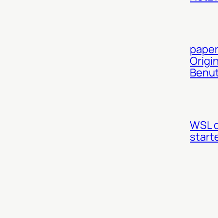
paper
Origi
Benut
WSL d
start