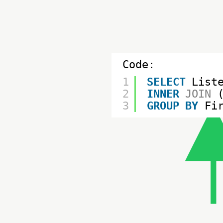
Code:
1
SELECT
List
2
INNER
JOIN
3
GROUP
BY
Fi