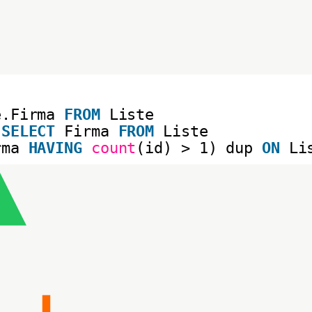
e.Firma 
FROM
Liste
(
SELECT
Firma 
FROM
Liste
rma 
HAVING
count
(id) > 1) dup 
ON
Li