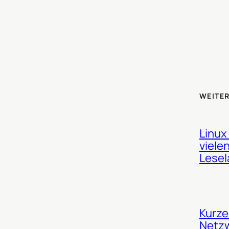
WEITER
Linux
viele
Lesel
Kurze
Netz