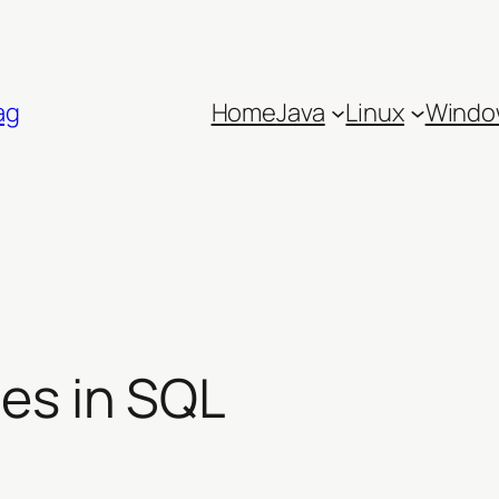
ag
Home
Java
Linux
Windo
les in SQL