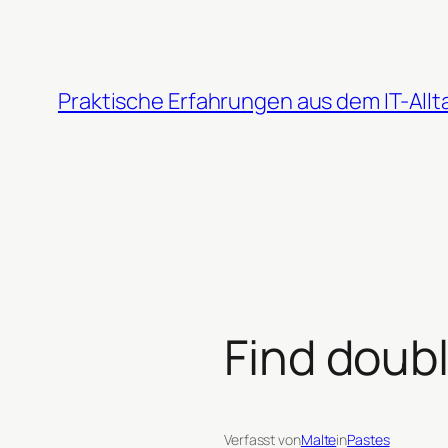
Zum
Inhalt
springen
Praktische Erfahrungen aus dem IT-Allt
Find doub
Verfasst von
Malte
in
Pastes