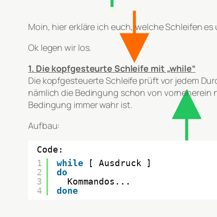
Moin, hier erkläre ich euch, welche Schleifen es
Ok legen wir los.
1. Die kopfgesteurte Schleife mit „while“
Die kopfgesteuerte Schleife prüft vor jedem Dur
nämlich die Bedingung schon von vorneherein nic
Bedingung immer wahr ist.
Aufbau:
Code:
1
while
[ Ausdruck ]
2
do
3
Kommandos...
4
done