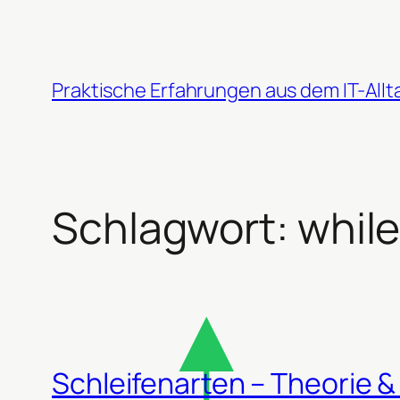
Zum
Inhalt
springen
Praktische Erfahrungen aus dem IT-Allt
Schlagwort:
whil
Schleifenarten – Theorie &