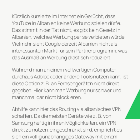
Kürzlich kursierte im Internet ein Gerücht, dass
YouTube in Albanien keine Werbung spielen dürfe.
Das stimmt in der Tat nicht, es gibt kein Gesetz in
Albanien, welches Werbung per se verbieten würde.
Vielmehr sieht Google derzeit Albanien nicht als
interessanten Markt für sein Partnerprogramm, was
das Ausmaß an Werbung drastisch reduziert.
Während man an einem vollwertigen Computer
durchaus Adblock oder andere Tools nutzen kann, ist
diese Option z. B. an Fernsehgeräten nicht direkt
gegeben. Hier kann man Werbung nur schwer und
manchmal gar nicht blockieren.
Abhilfe kann hier das Routing via albanisches VPN
schaffen. Da die meisten Geräte wie z. B. von
Samsung heftig in ihren Möglichkeiten, ein VPN
direkt zu nutzen, eingeschränkt sind, empfiehlt es
sich ein völlig unabhängiges Gateway mit einem