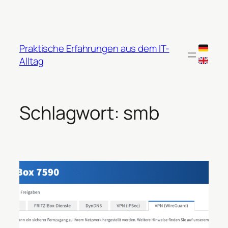
Zum
Inhalt
springen
Praktische Erfahrungen aus dem IT-
Alltag
Schlagwort:
smb