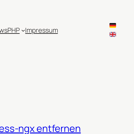
ws
PHP
Impressum
ess-ngx entfernen