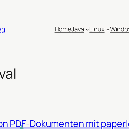
ag
Home
Java
Linux
Windo
val
on PDF-Dokumenten mit paperl