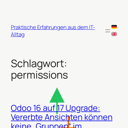
Zum
Inhalt
springen
Praktische Erfahrungen aus dem IT-
Alltag
Schlagwort:
permissions
Odoo 16 auf 17 Upgrade:
Vererbte Ansichten können
keine „Gruppen“ im