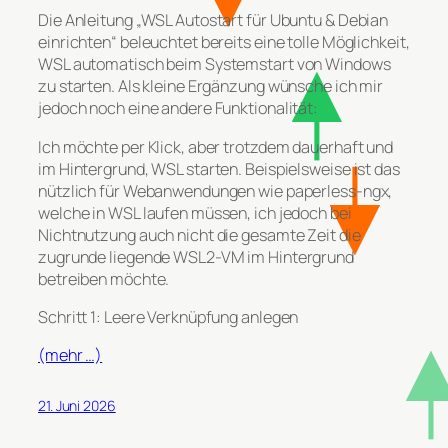
Die Anleitung „WSL Autostart für Ubuntu & Debian
einrichten“ beleuchtet bereits eine tolle Möglichkeit,
WSL automatisch beim Systemstart von Windows
zu starten. Als kleine Ergänzung wünsche ich mir
jedoch noch eine andere Funktionalität:
Ich möchte per Klick, aber trotzdem dauerhaft und
im Hintergrund, WSL starten. Beispielsweise ist das
nützlich für Webanwendungen wie paperless-ngx,
welche in WSL laufen müssen, ich jedoch bei
Nichtnutzung auch nicht die gesamte Zeit die
zugrunde liegende WSL2-VM im Hintergrund
betreiben möchte.
Schritt 1: Leere Verknüpfung anlegen
(mehr …)
21. Juni 2026