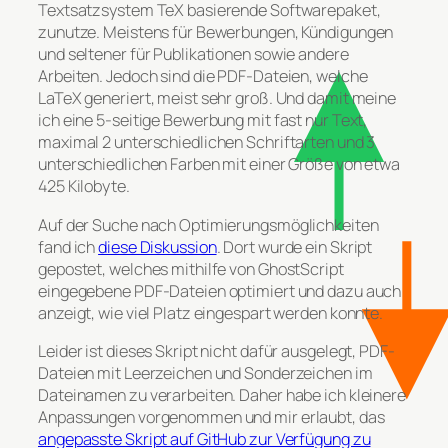
Textsatzsystem TeX basierende Softwarepaket,
zunutze. Meistens für Bewerbungen, Kündigungen
und seltener für Publikationen sowie andere
Arbeiten. Jedoch sind die PDF-Dateien, welche
LaTeX generiert, meist sehr groß. Und damit meine
ich eine 5-seitige Bewerbung mit fast nur Text,
maximal 2 unterschiedlichen Schriftarten und 3
unterschiedlichen Farben mit einer Größe von etwa
425 Kilobyte.
Auf der Suche nach Optimierungsmöglichkeiten
fand ich
diese Diskussion
. Dort wurde ein Skript
gepostet, welches mithilfe von GhostScript
eingegebene PDF-Dateien optimiert und dazu auch
anzeigt, wie viel Platz eingespart werden konnte.
Leider ist dieses Skript nicht dafür ausgelegt, PDF-
Dateien mit Leerzeichen und Sonderzeichen im
Dateinamen zu verarbeiten. Daher habe ich kleinere
Anpassungen vorgenommen und mir erlaubt, das
angepasste Skript auf GitHub zur Verfügung zu