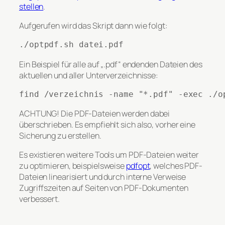
stellen
.
Aufgerufen wird das Skript dann wie folgt:
./optpdf.sh datei.pdf
Ein Beispiel für alle auf „.pdf“ endenden Dateien des
aktuellen und aller Unterverzeichnisse:
find /verzeichnis -name "*.pdf" -exec ./o
ACHTUNG! Die PDF-Dateien werden dabei
überschrieben. Es empfiehlt sich also, vorher eine
Sicherung zu erstellen.
Es existieren weitere Tools um PDF-Dateien weiter
zu optimieren, beispielsweise
pdfopt
, welches PDF-
Dateien linearisiert und durch interne Verweise
Zugriffszeiten auf Seiten von PDF-Dokumenten
verbessert.