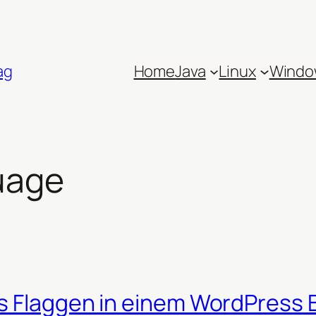
ag
Home
Java
Linux
Windo
uage
s Flaggen in einem WordPress 