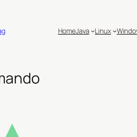
ag
Home
Java
Linux
Windo
mando