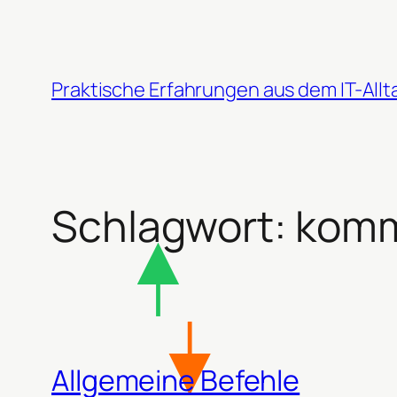
Zum
Inhalt
springen
Praktische Erfahrungen aus dem IT-Allt
Schlagwort:
kom
Allgemeine Befehle