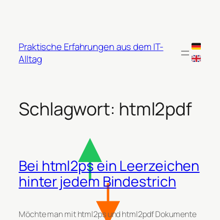
Zum
Inhalt
springen
Praktische Erfahrungen aus dem IT-
Alltag
Schlagwort:
html2pdf
Bei html2ps ein Leerzeichen
hinter jedem Bindestrich
Möchte man mit html2ps und html2pdf Dokumente