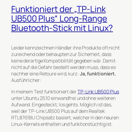
Funktioniert der „TP-Link
UB500 Plus“ Long-Range
Bluetooth-Stick mit Linux?
Leider kennzeichnen Händler ihre Produkte oft nicht
zureichend oder behaupten zur Sicherheit, dass
keine derartige Kompatibilität gegeben wär. Damit
nicht auf die Gefahr bestellt werden muss, dass es
nachher eine Retoure wird, kurz:
Ja, funktioniert.
Ausführlicher:
In meinem Test funktioniert der
TP-Link UB500 Plus
unter Ubuntu 25.10 einwandfrei und ohne weiteren
Aufwand. Eingesteckt, los gehts. Möglich ist das,
weil der TP-Link UB500 Plus auf dem Realtek
RTL8761BU Chipsatz basiert, welcher in den neuren
Linux-Kernels enthalten und funktionstüchtig ist.