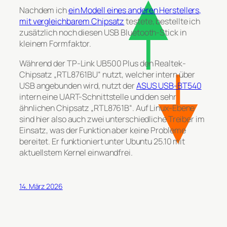
Nachdem ich
ein Modell eines anderen Herstellers,
mit vergleichbarem Chipsatz
testete, bestellte ich
zusätzlich noch diesen USB Bluetooth-Stick in
kleinem Formfaktor.
Während der TP-Link UB500 Plus den Realtek-
Chipsatz „RTL8761BU“ nutzt, welcher intern über
USB angebunden wird, nutzt der
ASUS USB-BT540
intern eine UART-Schnittstelle und den sehr
ähnlichen Chipsatz „RTL8761B“. Auf Linux-Ebene
sind hier also auch zwei unterschiedliche Treiber im
Einsatz, was der Funktion aber keine Probleme
bereitet. Er funktioniert unter Ubuntu 25.10 mit
aktuellstem Kernel einwandfrei.
14. März 2026