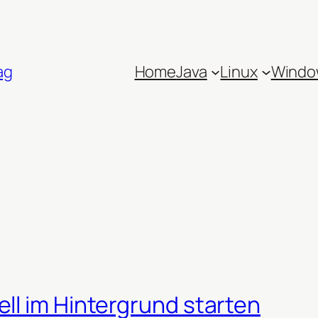
ag
Home
Java
Linux
Windo
ll im Hintergrund starten