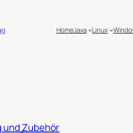
ag
Home
Java
Linux
Windo
g und Zubehör